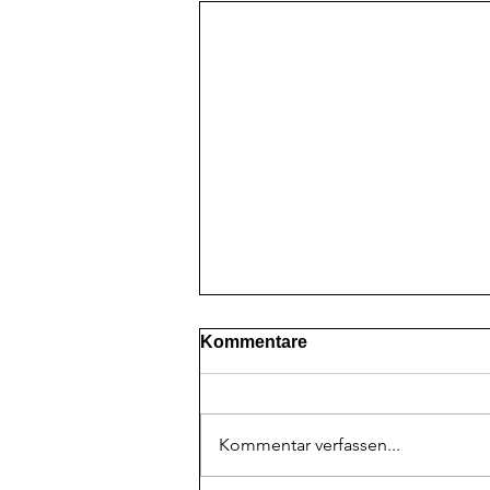
Kommentare
Kommentar verfassen...
BAAM! O B E R L I G A!