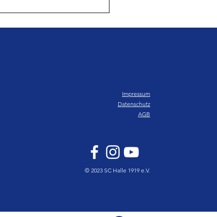
1.2024 - Volleyball: SC
e - TV Mesum
Impressum
Datenschutz
AGB
© 2023 SC Halle 1919 e.V.