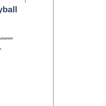
yball
 unserem 
e.