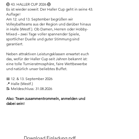
🏐 43. HALLER CUP 2026 🏐
Es ist wieder soweit: Der Haller Cup geht in seine 43.
Auflage!
Am 12. und 13. September begrüßen wir
Volleyballteams aus der Region und darüber hinaus
in Halle (Westf.). Ob Damen, Herren oder Hobby-
Mixed – zwei Tage voller spannender Spiele,
sportlicher Duelle und guter Stimmung sind
garantiert.
Neben attraktiven Leistungsklassen erwartet euch
das, wofür der Haller Cup seit Jahren bekannt ist:
eine tolle Turnieratmosphäre, faire Wettbewerbe
und natürlich unser beliebtes Buffet.
📅 12. & 13. September 2026
📍 Halle (Westf.)
📝 Meldeschluss: 31.08.2026
Also: Team zusammentrommeln, anmelden und
dabei sein!
Download Einladung.pdf