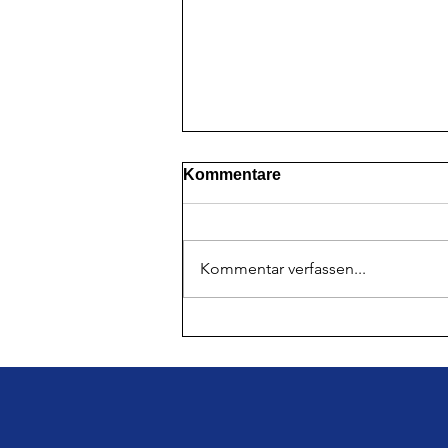
Kommentare
Kommentar verfassen...
Erfolgreiches
Turnierwochenende für
unsere E2!