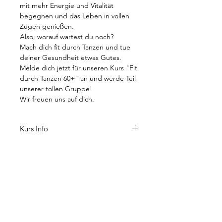
mit mehr Energie und Vitalität
begegnen und das Leben in vollen
Zügen genießen.
Also, worauf wartest du noch?
Mach dich fit durch Tanzen und tue
deiner Gesundheit etwas Gutes.
Melde dich jetzt für unseren Kurs "Fit
durch Tanzen 60+" an und werde Teil
unserer tollen Gruppe!
Wir freuen uns auf dich.
Kurs Info
Teilnahme Bedingungen
Kurs Nr.:
4 2025-1040
Kursleitung:
Gisela Böttcher
Mit der kostenpflichtigen Buchung
Kursdatum:
07.10.2025 -
Kursplan
erklären Sie Ihre verbindliche
02.12.2025
Teilnahme an dem von Ihnen
Dieser Kurs findet an folgenden
Kursdauer:
9 Termine
gebuchten Kurs zu den hier erklärten
Terminen statt:
Uhrzeit:
Dienstags, 10:30 Uhr -
Konditionen.