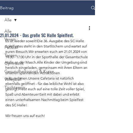
Beitrag
Alle
Alle
21.01.2024 - Das große SC Halle Spielfest.
Verein
Es ist wieder soweit!Die 36. Ausgabe des SC Halle 
Spielfestes steht in den Startlöchern und wartet auf 
Fußball
euren Besuch.Wir erwarten euch am 21.01.2024 von 
Tanzen
14:00 - 17:00 Uhr in der Sporthalle der Gesamtschule 
Halle an der Masch.Alle Kinder der Umgebung sind 
Gymnastik
herzlich eingeladen, gemeinsam mit ihren Eltern an 
Gesundheitssport & Kurse
unseren spannenden Attraktionen 
teilzunehmen.Unsere Cafetaria ist natürlich 
Volleyball
ebenfalls geöffnet - für das leibliche Wohl ist also 
Tischtennis
gesorgt.Freut euch auf eine tolle Zeit voller Spiel, 
Spaß und Abenteuer!Seit mit dabei und erlebt 
einen unterhaltsamen Nachmittag beim Spielfest 
des SC Halle!
Wir freuen uns auf euch!